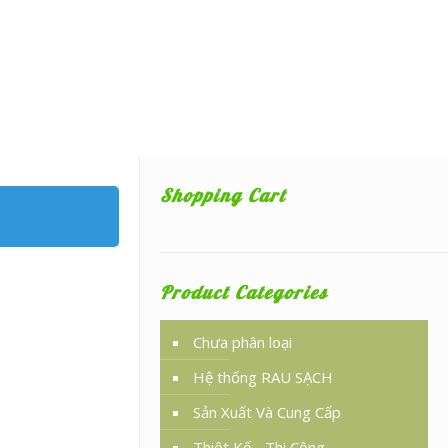
Shopping Cart
Product Categories
Chưa phân loại
Hệ thống RAU SẠCH
Sản Xuất Và Cung Cấp
Thiêt Kế - Thi Công