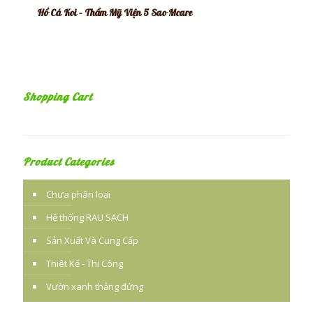
Hồ Cá Koi – Thẩm Mỹ Viện 5 Sao Mcare
Shopping Cart
Product Categories
Chưa phân loại
Hệ thống RAU SẠCH
Sản Xuất Và Cung Cấp
Thiêt Kế - Thi Công
Vườn xanh thẳng đứng