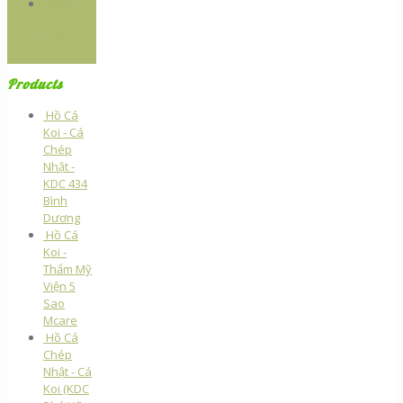
Vườn
xanh
thẳng
đứng
Products
Hồ Cá
Koi - Cá
Chép
Nhật -
KDC 434
Bình
Dương
Hồ Cá
Koi -
Thẩm Mỹ
Viện 5
Sao
Mcare
Hồ Cá
Chép
Nhật - Cá
Koi (KDC