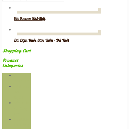
Đá Bazan Khò Mặt
Đá Dậm Bước Sân Vườn – Đá Thớt
Shopping Cart
Product
Categories
Chưa
phân loại
Hệ thống
RAU
SẠCH
Sản Xuất
Và Cung
Cấp
Thiêt Kế -
Thi Công