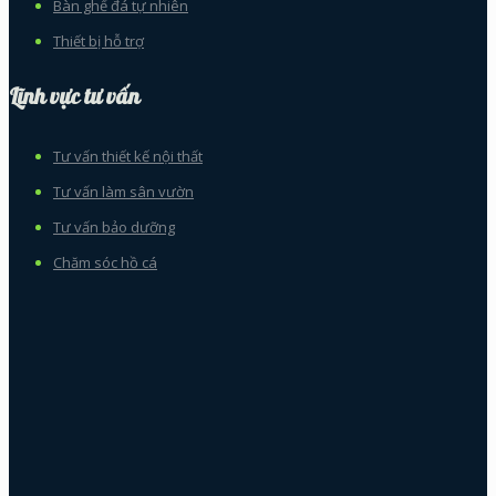
Bàn ghế đá tự nhiên
Thiết bị hỗ trợ
Lĩnh vực tư vấn
Tư vấn thiết kế nội thất
Tư vấn làm sân vườn
Tư vấn bảo dưỡng
Chăm sóc hồ cá