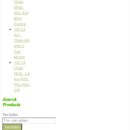
Chép
Nhật -
KDC 434
Bình
Dương
Hồ Cá
Koi -
Thẩm Mỹ
Viện 5
Sao
Mcare
Hồ Cá
Chép
Nhật - Cá
Koi (KDC
Phú Hữu,
Q9)
Search
Products
Tìm kiếm:
Tìm kiếm