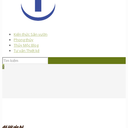
Kiến thức Sân vườn
Phong thủy
Thủy Mộc Blog
Tư vấn Thiết kế
0
đá lát vỉa hè