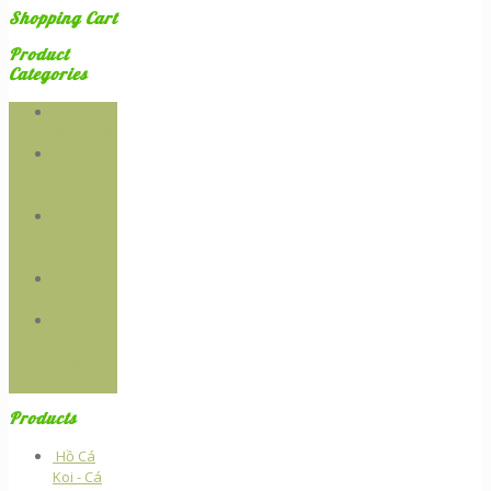
Shopping Cart
Product
Categories
Chưa
phân loại
Hệ thống
RAU
SẠCH
Sản Xuất
Và Cung
Cấp
Thiêt Kế -
Thi Công
Vườn
xanh
thẳng
đứng
Products
Hồ Cá
Koi - Cá