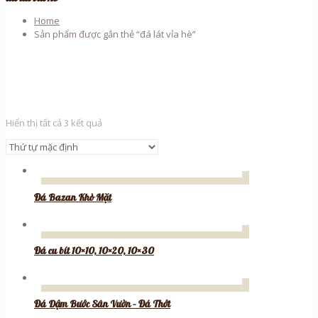
Home
Sản phẩm được gắn thẻ “đá lát vỉa hè”
Hiển thị tất cả 3 kết quả
Đá Bazan Khò Mặt
Đá cu bít 10×10, 10×20, 10×30
Đá Dậm Bước Sân Vườn – Đá Thớt