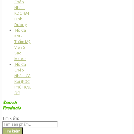
Chép
Nhật -
KDC 434
Bình
Dương
Hồ Cá
Koi -
Thẩm Mỹ
Viện 5
Sao
Mcare
Hồ Cá
Chép
Nhật - Cá
Koi (KDC
Phú Hữu,
Q9)
Search
Products
Tìm kiếm:
Tìm kiếm