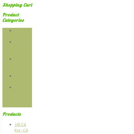
Shopping Cart
Product
Categories
Chưa
phân loại
Hệ thống
RAU
SẠCH
Sản Xuất
Và Cung
Cấp
Thiêt Kế -
Thi Công
Vườn
xanh
thẳng
đứng
Products
Hồ Cá
Koi - Cá