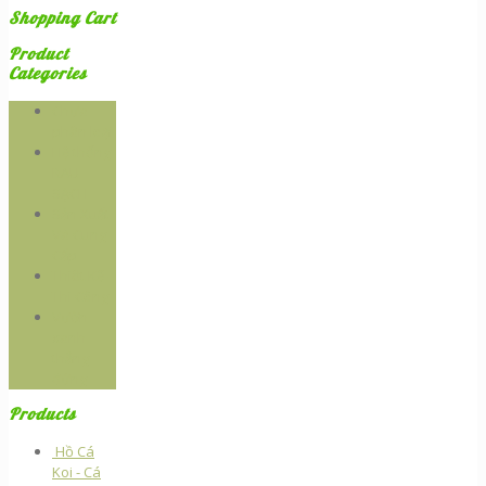
Shopping Cart
Product
Categories
Chưa
phân loại
Hệ thống
RAU
SẠCH
Sản Xuất
Và Cung
Cấp
Thiêt Kế -
Thi Công
Vườn
xanh
thẳng
đứng
Products
Hồ Cá
Koi - Cá