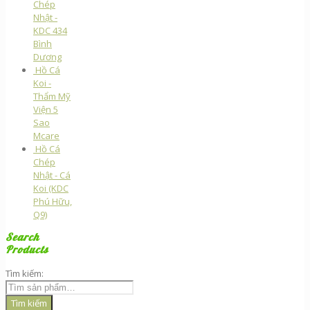
Chép
Nhật -
KDC 434
Bình
Dương
Hồ Cá
Koi -
Thẩm Mỹ
Viện 5
Sao
Mcare
Hồ Cá
Chép
Nhật - Cá
Koi (KDC
Phú Hữu,
Q9)
Search
Products
Tìm kiếm:
Tìm kiếm