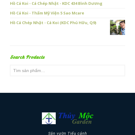
Hồ Cá Koi - Cá Chép Nhật - KDC 434 Bình Dương
Hồ Cá Koi - Thẩm Mỹ Viện 5 Sao Mcare
Hồ Cá Chép Nhật - Cá Koi (KDC Phú Hữu, Q9)
Search Products
Sân vườn Tiểu cảnh