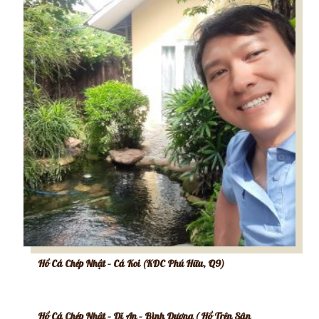
Hồ Cá Chép Nhật – Cá Koi (KDC Phú Hữu, Q9)
Hồ Cá Chép Nhật – Dĩ An – Bình Dương ( Hồ Trên Sân