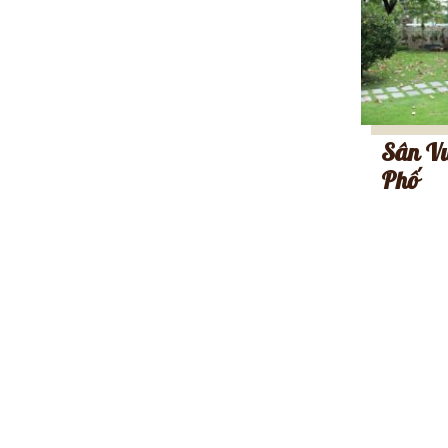
Sân Vư
Phố