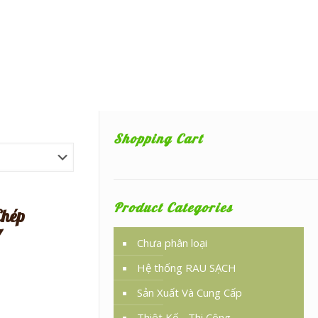
Shopping Cart
Product Categories
Chép
7
Chưa phân loại
Hệ thống RAU SẠCH
Sản Xuất Và Cung Cấp
Thiêt Kế - Thi Công