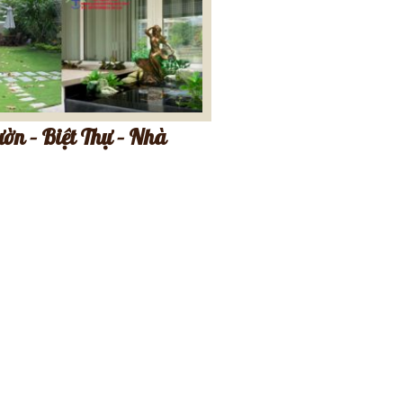
ờn – Biệt Thự – Nhà