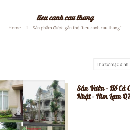
tieu canh cau thang
Home
Sản phẩm được gắn thẻ “tieu canh cau thang”
Sân Vườn – Hồ Cá 
Nhật – Him Lam Q