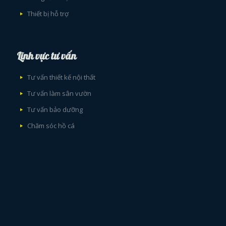
Thiết bị hỗ trợ
Lĩnh vực tư vấn
Tư vấn thiết kế nội thất
Tư vấn làm sân vườn
Tư vấn bảo dưỡng
Chăm sóc hồ cá