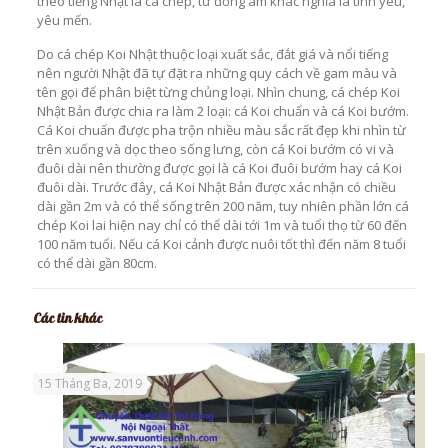
theo tiếng Nhật là cá chép, từ đồng âm khác nghĩa là tình yêu,
yêu mến.
Do cá chép Koi Nhật thuộc loại xuất sắc, đắt giá và nổi tiếng
nên người Nhật đã tự đặt ra những quy cách về gam màu và
tên gọi để phân biệt từng chủng loại. Nhìn chung, cá chép Koi
Nhật Bản được chia ra làm 2 loại: cá Koi chuẩn và cá Koi bướm.
Cá Koi chuẩn được pha trộn nhiều màu sắc rất đẹp khi nhìn từ
trên xuống và dọc theo sống lưng, còn cá Koi bướm có vi và
đuôi dài nên thường được gọi là cá Koi đuôi bướm hay cá Koi
đuôi dài. Trước đây, cá Koi Nhật Bản được xác nhận có chiều
dài gần 2m và có thể sống trên 200 năm, tuy nhiên phần lớn cá
chép Koi lai hiện nay chỉ có thể dài tới 1m và tuổi thọ từ 60 đến
100 năm tuổi. Nếu cá Koi cảnh được nuôi tốt thì đến năm 8 tuổi
có thể dài gần 80cm.
Các tin khác
15 Tháng Ba, 2019