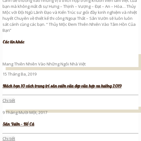
cảnh dễ thương vào những vị tí thích hợp trong khuôn viên làm việc của
bạn mà không mất đi sự Hưng – Thịnh – Vượng – Đạt – An – Hòa… Thủy
Mộc với Đội Ngũ Lãnh Đạo và Kiến Trúc sư giỏi đầy kinh nghiệm và nhiệt
huyết Chuyên về thiết kế thi công Ngoại Thất – Sân Vườn sẽ luôn luôn
sát cánh cùng các bạn. “ Thủy Mộc Đem Thiên Nhiên Vào Tâm Hồn Của
Bạn”
Các tin khác
Mang Thiên Nhiên Vào Những Ngôi Nhà Việt
15 Tháng Ba, 2019
Mách bạn 10 cách trang trí sân vườn vừa đẹp vừa hợp xu hướng 2019
Chi tiết
9 Tháng Mười Một, 2017
Sân Vườn – Hồ Cá
Chi tiết