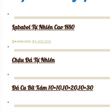
Lababol Tự Nhiên Cao H80
₫
4.500.000
₫
4.400.000
Chậu Đá Tự Nhiên
Đá Cu Bít Xám 10×10,10×20,10×30