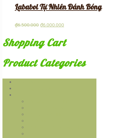
Lababol Tự Nhiên Đánh Bóng
₫
6.500.000
₫
6.000.000
Shopping Cart
Product Categories
Chưa phân loại
Hệ thống RAU SẠCH
Sản Xuất Và Cung Cấp
Bàn Ghế Đá Tự Nhiên
Cối Đá - Cối Gia Vị
Đá Đen Tây Ninh
Đá Granite Phước Hòa
Đá Khắc Chữ, Đá Bảng Hiệu
Đá Kim Sa Xám