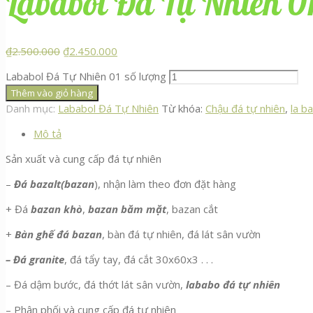
Lababol Đá Tự Nhiên 0
₫
2.500.000
₫
2.450.000
Lababol Đá Tự Nhiên 01 số lượng
Thêm vào giỏ hàng
Danh mục:
Lababol Đá Tự Nhiên
Từ khóa:
Chậu đá tự nhiên
,
la b
Mô tả
Sản xuất và cung cấp đá tự nhiên
–
Đá bazalt(bazan
), nhận làm theo đơn đặt hàng
+ Đá
bazan khò
,
bazan băm mặt
, bazan cắt
+
Bàn ghế đá bazan
, bàn đá tự nhiên, đá lát sân vườn
– Đá granite
, đá tẩy tay, đá cắt 30x60x3 . . .
– Đá dậm bước, đá thớt lát sân vườn,
lababo đá tự nhiên
– Phân phối và cung cấp đá tự nhiên