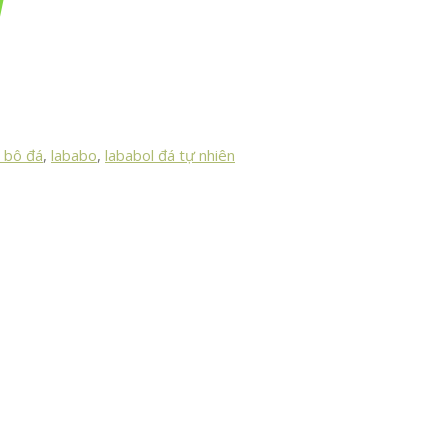
1
a bô đá
,
lababo
,
lababol đá tự nhiên