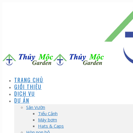
TRANG CHỦ
GIỚI THIỆU
DỊCH VỤ
DỰ ÁN
Sân Vườn
Tiểu Cảnh
Máy bơm
Hats & Caps
Hòn non bộ