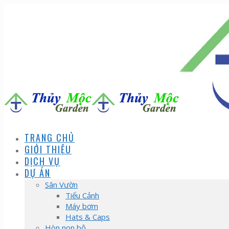
TRANG CHỦ
GIỚI THIỆU
DỊCH VỤ
DỰ ÁN
Sân Vườn
Tiểu Cảnh
Máy bơm
Hats & Caps
Hòn non bộ