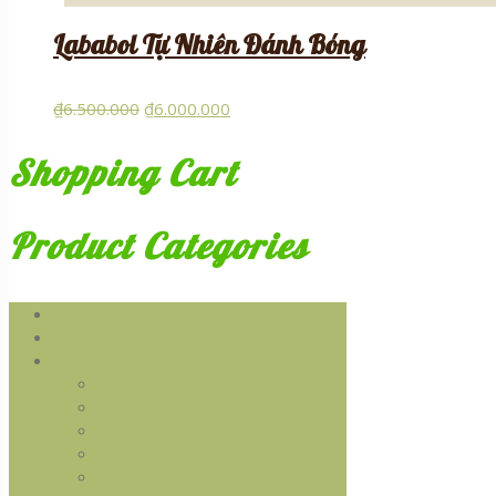
Lababol Tự Nhiên Đánh Bóng
₫
6.500.000
₫
6.000.000
Shopping Cart
Product Categories
Chưa phân loại
Hệ thống RAU SẠCH
Sản Xuất Và Cung Cấp
Bàn Ghế Đá Tự Nhiên
Cối Đá - Cối Gia Vị
Đá Đen Tây Ninh
Đá Granite Phước Hòa
Đá Khắc Chữ, Đá Bảng Hiệu