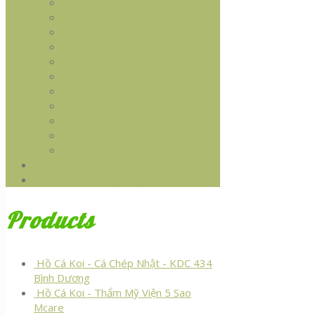
Đá Kim Sa Xám
Đá Lát Sân Vườn, Biệt Thự
Đá Ốp Lát Tự Nhiên
Đá Tổ Ong
Đá Xanh Bửu Long
Đá Xanh đen Lâm Đồng
Đèn Đá
Lababol Đá Tự Nhiên
Sỏi Tự Nhiên
Trụ Đá Phun Nước
Trụ Đế Cột, Trụ Đá Tảng
Thiêt Kế - Thi Công
Vườn xanh thẳng đứng
Products
Hồ Cá Koi - Cá Chép Nhật - KDC 434
Bình Dương
Hồ Cá Koi - Thẩm Mỹ Viện 5 Sao
Mcare