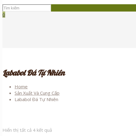
0
Lababol Đá Tự Nhiên
Home
Sản Xuất Và Cung Cấp
Lababol Đá Tự Nhiên
Hiển thị tất cả 4 kết quả