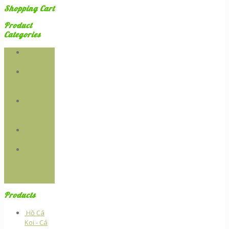
Shopping Cart
Product
Categories
Chưa
phân loại
Hệ thống
RAU
SẠCH
Sản Xuất
Và Cung
Cấp
Thiêt Kế -
Thi Công
Vườn
xanh
thẳng
đứng
Products
Hồ Cá
Koi - Cá