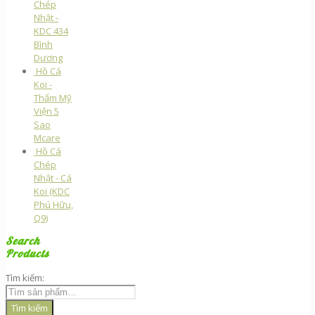
Chép
Nhật -
KDC 434
Bình
Dương
Hồ Cá
Koi -
Thẩm Mỹ
Viện 5
Sao
Mcare
Hồ Cá
Chép
Nhật - Cá
Koi (KDC
Phú Hữu,
Q9)
Search
Products
Tìm kiếm:
Tìm kiếm