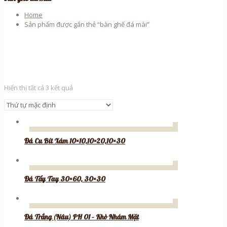
Home
Sản phẩm được gắn thẻ “bàn ghế đá mài”
Hiển thị tất cả 3 kết quả
Đá Cu Bít Xám 10×10,10×20,10×30
Đá Tẩy Tay 30×60, 30×30
Đá Trắng (Nâu) PH 01 – Khò Nhám Mặt