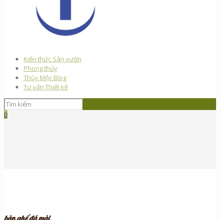
Kiến thức Sân vườn
Phong thủy
Thủy Mộc Blog
Tư vấn Thiết kế
0
bàn ghế đá mài