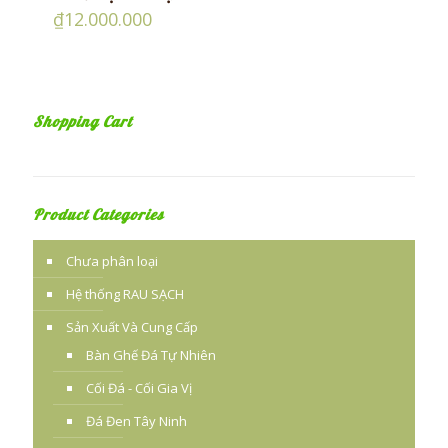
₫
12.000.000
Shopping Cart
Product Categories
Chưa phân loại
Hệ thống RAU SẠCH
Sản Xuất Và Cung Cấp
Bàn Ghế Đá Tự Nhiên
Cối Đá - Cối Gia Vị
Đá Đen Tây Ninh