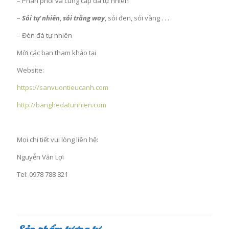
– Phân phối và cung cấp đá tự nhiên
–
Sỏi tự nhiên
,
sỏi trắng way
, sỏi đen, sỏi vàng . . .
– Đèn đá tự nhiên
Mời các bạn tham khảo tại
Website:
https://sanvuontieucanh.com
http://banghedatunhien.com
Mọi chi tiết vui lòng liên hệ:
Nguyễn Văn Lợi
Tel: 0978 788 821