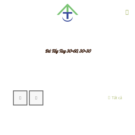
Đá Tẩy Tay 30×60, 30×30
Tất cả