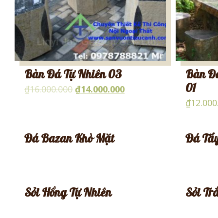
Bàn Đá Tự Nhiên 03
Bàn Đá
01
₫
16.000.000
₫
14.000.000
₫
12.000
Đá Bazan Khò Mặt
Đá Tẩ
Sỏi Hồng Tự Nhiên
Sỏi Tr