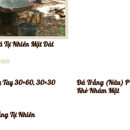
 Tự Nhiên Mặt Dài
.000
y Tay 30×60, 30×30
Đá Trắng (Nâu) PH
Khò Nhám Mặt
ắng Tự Nhiên