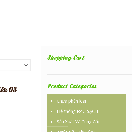
Shopping Cart
Product Categories
iên 03
Chưa phân loại
Hệ thống RAU SẠCH
Sản Xuất Và Cung Cấp
Thiêt Kế - Thi Công