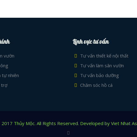
hính
Lĩnh vực tư vấn
ân vườn
Tư vấn thiết kế nội thất
 công
Tư vấn làm sân vườn
 tự nhiên
Tư vấn bảo dưỡng
 trợ
Chăm sóc hồ cá
 2017 Thủy Mộc. All Rights Reserved. Developed by Viet Nhat As