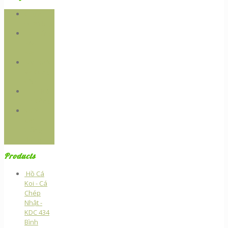
Chưa
phân loại
Hệ thống
RAU
SẠCH
Sản Xuất
Và Cung
Cấp
Thiêt Kế -
Thi Công
Vườn
xanh
thẳng
đứng
Products
Hồ Cá
Koi - Cá
Chép
Nhật -
KDC 434
Bình