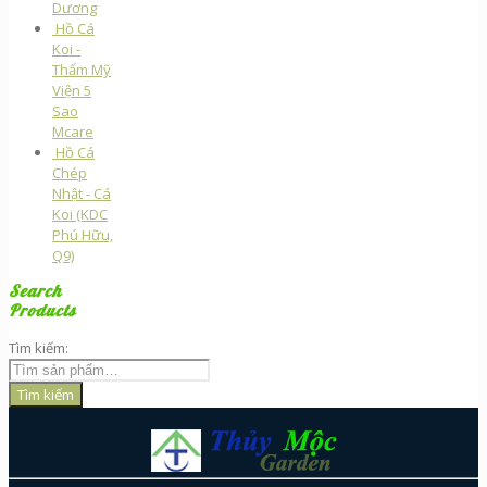
Dương
Hồ Cá
Koi -
Thẩm Mỹ
Viện 5
Sao
Mcare
Hồ Cá
Chép
Nhật - Cá
Koi (KDC
Phú Hữu,
Q9)
Search
Products
Tìm kiếm:
Tìm kiếm