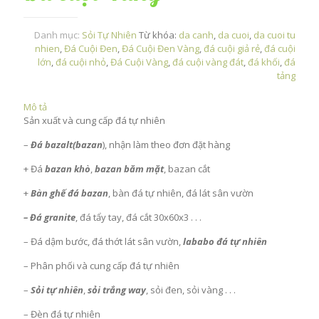
Danh mục:
Sỏi Tự Nhiên
Từ khóa:
da canh
,
da cuoi
,
da cuoi tu
nhien
,
Đá Cuội Đen
,
Đá Cuội Đen Vàng
,
đá cuội giả rẻ
,
đá cuội
lớn
,
đá cuội nhỏ
,
Đá Cuội Vàng
,
đá cuội vàng đát
,
đá khối
,
đá
tảng
Mô tả
Sản xuất và cung cấp đá tự nhiên
–
Đá bazalt(bazan
), nhận làm theo đơn đặt hàng
+ Đá
bazan khò
,
bazan băm mặt
, bazan cắt
+
Bàn ghế đá bazan
, bàn đá tự nhiên, đá lát sân vườn
– Đá granite
, đá tẩy tay, đá cắt 30x60x3 . . .
– Đá dậm bước, đá thớt lát sân vườn,
lababo đá tự nhiên
– Phân phối và cung cấp đá tự nhiên
–
Sỏi tự nhiên
,
sỏi trắng way
, sỏi đen, sỏi vàng . . .
– Đèn đá tự nhiên