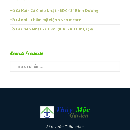
Hồ Cá Koi - Cá Chép Nhật - KDC 434 Bình Dương
Hồ Cá Koi - Thẩm Mỹ Viện 5 Sao Mcare
Hồ Cá Chép Nhật - Cá Koi (KDC Phú Hữu, Q9)
Search Products
Sân vườn Tiểu cảnh